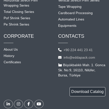
Horizontal Strech Film
Vertical Stretch Film Series
Wrapping Series
Tape Wrapping
Total Closing Series
Cardboard Processing
Pof Shrink Series
Automated Lines
Pe Shrink Series
Equipments
CORPORATE
CONTACTS
About Us
+90 224 441 23 41
History
info@eddapack.com
Certificates
Büyükbalıklı Mah. 1. Gonca
Sk. No:9, 16110, Nilüfer,
Bursa, Türkiye
Download Catalog