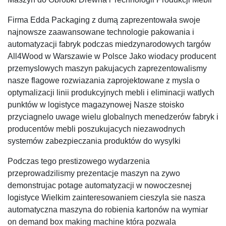
Firma Edda Packaging z dumą zaprezentowała swoje
najnowsze zaawansowane technologie pakowania i
automatyzacji fabryk podczas miedzynarodowych targów
All4Wood w Warszawie w Polsce Jako wiodacy producent
przemyslowych maszyn pakujacych zaprezentowalismy
nasze flagowe rozwiazania zaprojektowane z mysla o
optymalizacji linii produkcyjnych mebli i eliminacji watlych
punktów w logistyce magazynowej Nasze stoisko
przyciagnelo uwage wielu globalnych menedzerów fabryk i
producentów mebli poszukujacych niezawodnych
systemów zabezpieczania produktów do wysylki
Podczas tego prestizowego wydarzenia
przeprowadzilismy prezentacje maszyn na zywo
demonstrujac potage automatyzacji w nowoczesnej
logistyce Wielkim zainteresowaniem cieszyla sie nasza
automatyczna maszyna do robienia kartonów na wymiar
on demand box making machine która pozwala